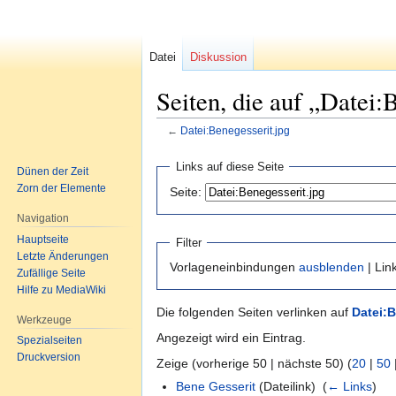
Datei
Diskussion
Seiten, die auf „Datei:
←
Datei:Benegesserit.jpg
Zur
Zur
Links auf diese Seite
Dünen der Zeit
Navigation
Suche
Zorn der Elemente
Seite:
springen
springen
Navigation
Hauptseite
Filter
Letzte Änderungen
Vorlageneinbindungen
ausblenden
| Lin
Zufällige Seite
Hilfe zu MediaWiki
Die folgenden Seiten verlinken auf
Datei:B
Werkzeuge
Angezeigt wird ein Eintrag.
Spezialseiten
Druckversion
Zeige (vorherige 50 | nächste 50) (
20
|
50
Bene Gesserit
(Dateilink) ‎
(
← Links
)