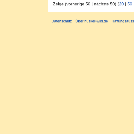
Zeige (vorherige 50 | nächste 50) (
20
|
50
Datenschutz
Über husker-wiki.de
Haftungsauss